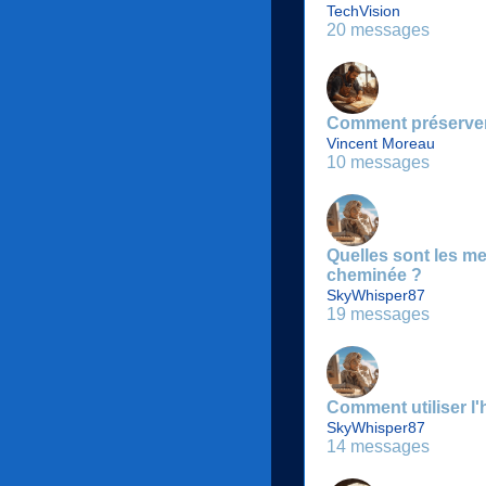
TechVision
20 messages
Comment préserver 
Vincent Moreau
10 messages
Quelles sont les m
cheminée ?
SkyWhisper87
19 messages
Comment utiliser l'
SkyWhisper87
14 messages