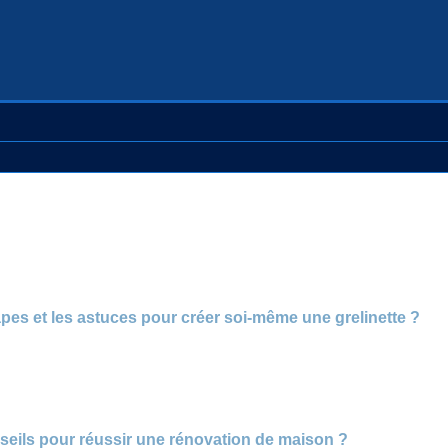
apes et les astuces pour créer soi-même une grelinette ?
seils pour réussir une rénovation de maison ?