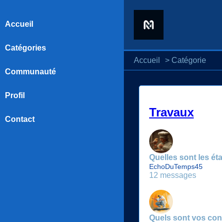
Accueil
Catégories
Accueil
>
Catégorie
Communauté
Profil
Travaux
Contact
Quelles sont les ét
EchoDuTemps45
12 messages
Quels sont vos con