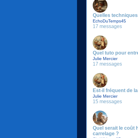
Quelles techniques
EchoDuTemps45
17 messages
Quel tuto pour entre
Julie Mercier
17 messages
Est-il fréquent de 
Julie Mercier
15 messages
Quel serait le coût
carrelage ?