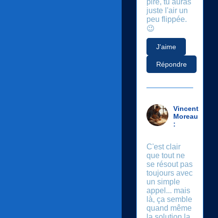
pire, tu auras
juste l'air un
peu flippée.
😉
J'aime
Répondre
Vincent
Moreau
:
C'est clair
que tout ne
se résout pas
toujours avec
un simple
appel... mais
là, ça semble
quand même
la solution la