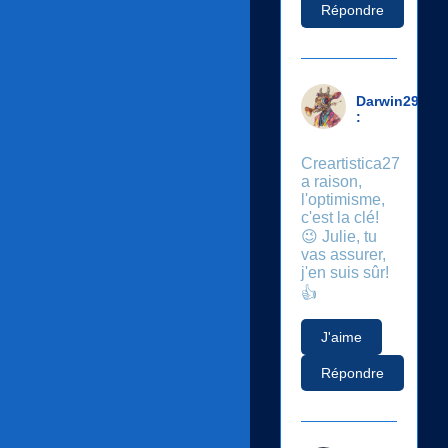
Répondre
Darwin29
:
Creartistica27
a raison,
l'optimisme,
c'est la clé!
😉 Julie, tu
vas assurer,
j'en suis sûr!
👍
J'aime
Répondre