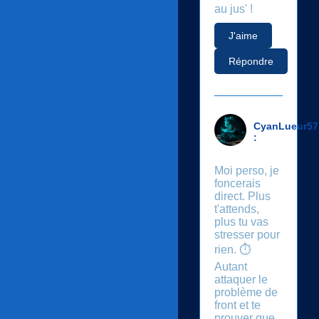
au jus' !
J'aime
Répondre
CyanLueur57
:
Moi perso, je
foncerais
direct. Plus
t'attends,
plus tu vas
stresser pour
rien. ⏱️
Autant
attaquer le
problème de
front et te
prouver que