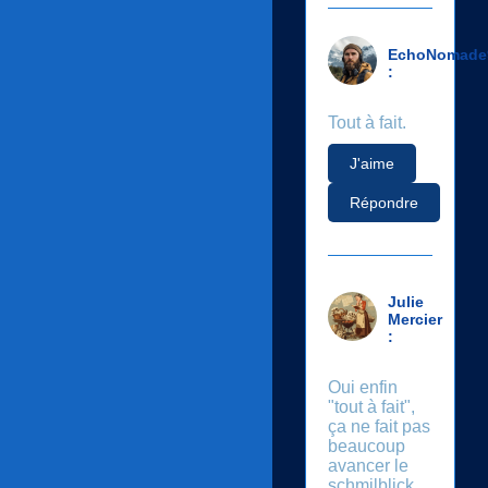
EchoNomade
:
Tout à fait.
J'aime
Répondre
Julie
Mercier
:
Oui enfin
"tout à fait",
ça ne fait pas
beaucoup
avancer le
schmilblick,