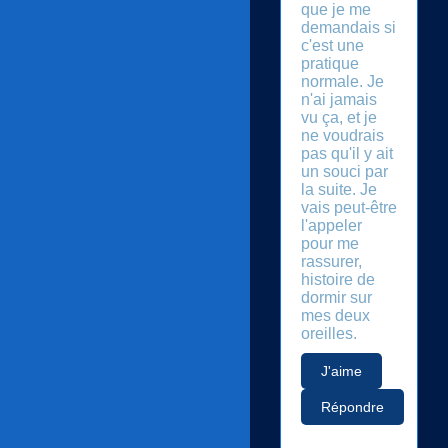
que je me
demandais si
c'est une
pratique
normale. Je
n'ai jamais
vu ça, et je
ne voudrais
pas qu'il y ait
un souci par
la suite. Je
vais peut-être
l'appeler
pour me
rassurer,
histoire de
dormir sur
mes deux
oreilles.
J'aime
Répondre