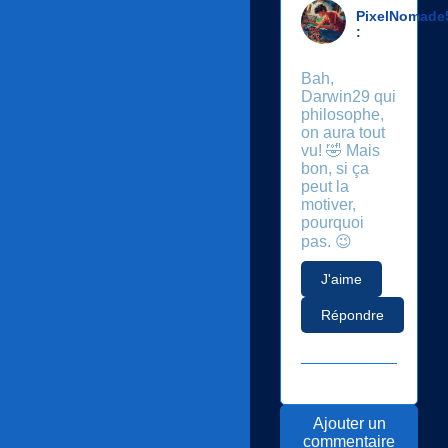
PixelNomade
:
Bah,
Darwin29 qui
philosophe,
on aura tout
vu! 🤣 Mais
bon, si ça
peut la
motiver,
pourquoi
pas. 😉
J'aime
Répondre
Ajouter un
commentaire