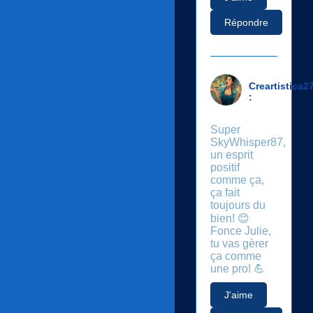
Répondre
Creartistica2
:
Super
SkyWhisper87,
un esprit
positif
comme ça,
ça fait
toujours du
bien! 😊
Fonce Julie,
tu vas gèrer
ça comme
une pro! 💪
J'aime