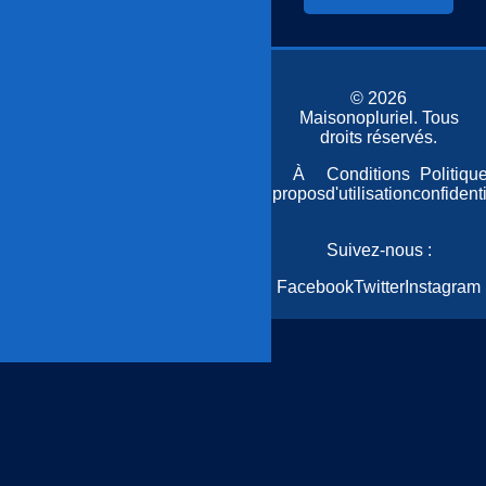
© 2026
Maisonopluriel. Tous
droits réservés.
Accueil
Plan
À
Conditions
Politiqu
du
propos
d'utilisation
confidenti
site
Suivez-nous :
Facebook
Twitter
Instagram