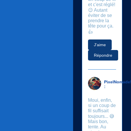
et c'est réglé!
😉 Autant
éviter de se
prendre la
tête pour ça.
👍
J'aime
Répondre
PixelNomade
:
Moui, enfin,
si un coup de
fil suffisait
toujours... 😅
Mais bon,
tente. Au