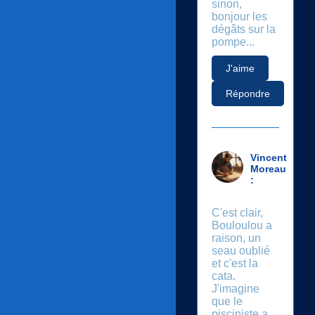
sinon,
bonjour les
dégâts sur la
pompe...
J'aime
Répondre
Vincent
Moreau
:
C'est clair,
Bouloulou a
raison, un
seau oublié
et c'est la
cata.
J'imagine
que le
pisciniste a