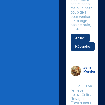
ses raisons,
mais un petit
coup de fil
pour vérifier
ne mange
pas de pain,
Julie.
J'aime
Répondre
Julie
Mercier
:
Oui, oui, il va
l'enlever,
hein... Enfin,
j'imagine !
C'est surtout