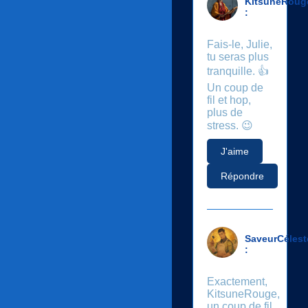
KitsuneRoug
:
Fais-le, Julie,
tu seras plus
tranquille. 👍
Un coup de
fil et hop,
plus de
stress. 😉
J'aime
Répondre
SaveurCélest
:
Exactement,
KitsuneRouge,
un coup de fil