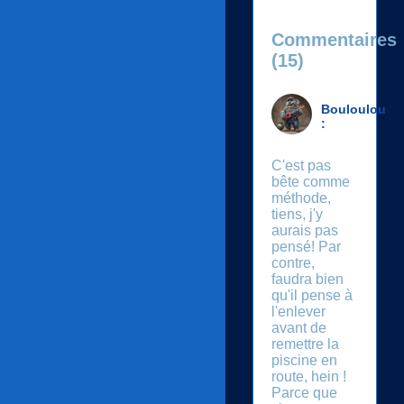
Commentaires
(15)
Bouloulou
:
C'est pas
bête comme
méthode,
tiens, j'y
aurais pas
pensé! Par
contre,
faudra bien
qu'il pense à
l'enlever
avant de
remettre la
piscine en
route, hein !
Parce que