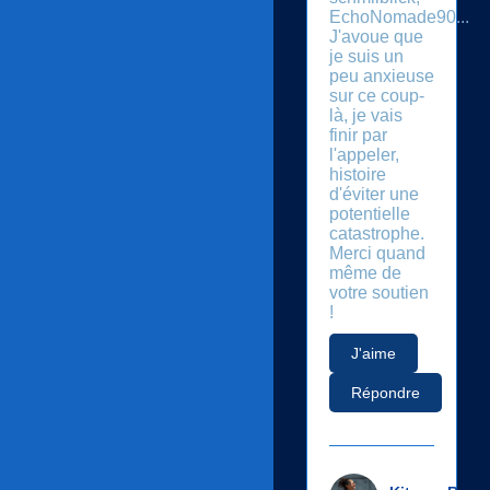
EchoNomade90...
J'avoue que
je suis un
peu anxieuse
sur ce coup-
là, je vais
finir par
l'appeler,
histoire
d'éviter une
potentielle
catastrophe.
Merci quand
même de
votre soutien
!
J'aime
Répondre