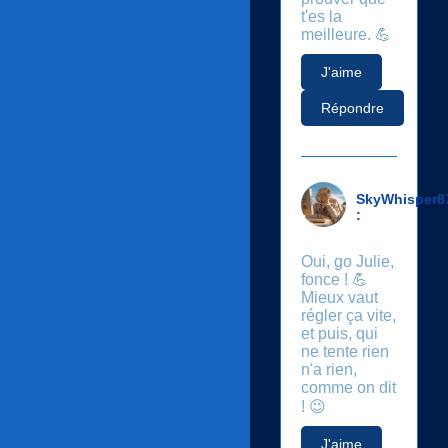
t'es la
meilleure. 💪
J'aime
Répondre
SkyWhisper8
:
Oui, go Julie,
fonce ! 💪
Mieux vaut
régler ça vite,
et puis, qui
ne tente rien
n'a rien,
comme on dit
! 😉
J'aime