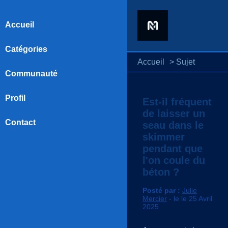
Accueil
Catégories
Accueil
>
Sujet
Communauté
Profil
Est-il fréquent
de laisser un
Contact
seau dans le
skimmer
pendant que
l'on coule du
béton ?
Posté par :
Julie
Mercier
- le le 25 Avril
2025