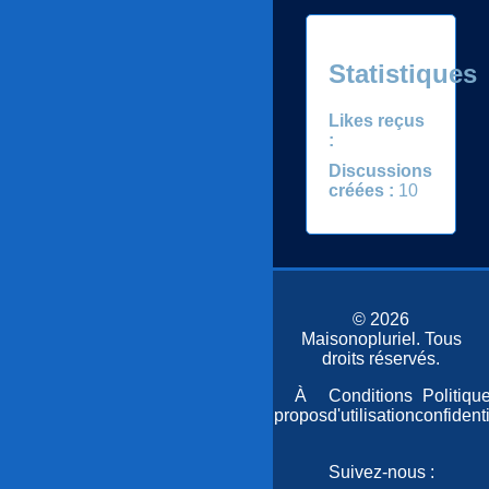
Statistiques
Likes reçus
:
Discussions
créées :
10
© 2026
Maisonopluriel. Tous
droits réservés.
Accueil
Plan
À
Conditions
Politiqu
du
propos
d'utilisation
confidenti
site
Suivez-nous :