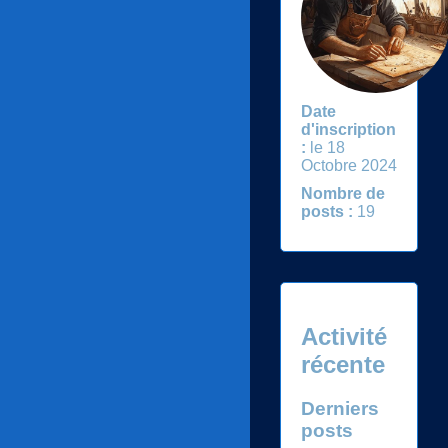
Date
d'inscription
:
le 18
Octobre 2024
Nombre de
posts :
19
Activité
récente
Derniers
posts