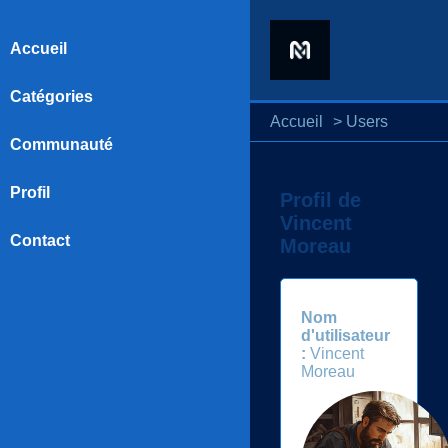
Accueil
Catégories
Accueil
>
Users
Communauté
Profil
Profil de
Vincent
Contact
Moreau
Nom
d'utilisateur
:
Vincent
Moreau