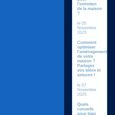
l'entretien
de la maison
?
le 05
Novembre
2025
Comment
optimiser
l'aménagement
de votre
maison ?
Partagez
vos idées et
astuces !
le 07
Novembre
2025
Quels
conseils
pour bien