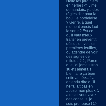
Hello les jardiniers
en herbe ! 🍅 J'me
demandais, y'a des
règles d'or pour la
bouillie bordelaise
? Genre, à quel
moment précis faut
la sortir ? Est-ce
qu'il vaut mieux
traiter en préventif,
dès qu'on voit les
premières feuilles,
ou attendre de voir
des signes de
mildiou ? 🤔 Parce
que j'ai jamais trop
su et j'aimerais
bien faire ça bien
cette année... J'ai
entendu dire qu'il
ne fallait pas en
abuser non plus 🙄,
alors si vous avez
des conseils, je
suis preneuse ! 😉